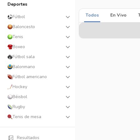
Deportes
Todos
En Vivo
Fútbol
Baloncesto
Tenis
Boxeo
Fútbol sala
Balonmano
Fútbol americano
Hockey
Béisbol
Rugby
Tenis de mesa
Resultados