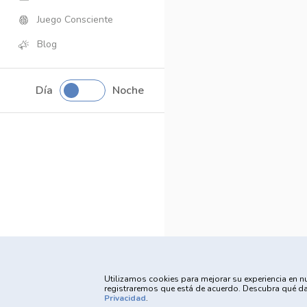
Juego Consciente
Blog
Día
Noche
Utilizamos cookies para mejorar su experiencia en nu
registraremos que está de acuerdo. Descubra qué da
Privacidad
.