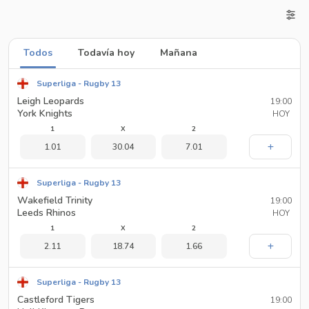
Todos
Todavía hoy
Mañana
Superliga - Rugby 13
Leigh Leopards
19:00
York Knights
HOY
1
X
2
1.01
30.04
7.01
Superliga - Rugby 13
Wakefield Trinity
19:00
Leeds Rhinos
HOY
1
X
2
2.11
18.74
1.66
Superliga - Rugby 13
Castleford Tigers
19:00