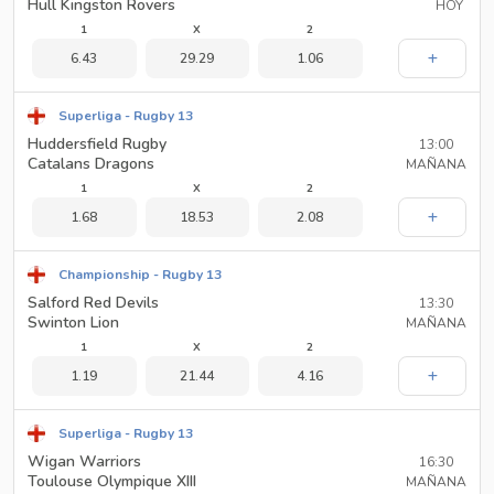
Hull Kingston Rovers
HOY
1
X
2
6.43
29.29
1.06
Superliga - Rugby 13
Huddersfield Rugby
13:00
Catalans Dragons
MAÑANA
1
X
2
1.68
18.53
2.08
Championship - Rugby 13
Salford Red Devils
13:30
Swinton Lion
MAÑANA
1
X
2
1.19
21.44
4.16
Superliga - Rugby 13
Wigan Warriors
16:30
Toulouse Olympique XIII
MAÑANA