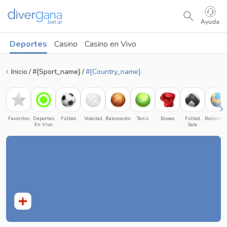
Ayuda
Deportes
Casino
Casino en Vivo
Inicio
#{sport_name}
#{country_name}
Favoritos
Deportes
Fútbol
Voleibol
Baloncesto
Tenis
Boxeo
Fútbol
Balonma
En Vivo
Sala