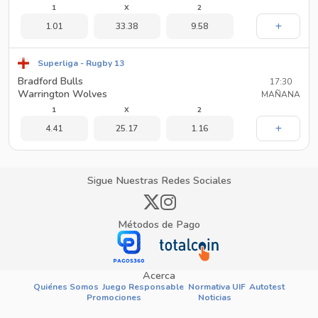
1
X
2
1.01
33.38
9.58
Superliga - Rugby 13
Bradford Bulls
17:30
Warrington Wolves
MAÑANA
1
X
2
4.41
25.17
1.16
Sigue Nuestras Redes Sociales
Métodos de Pago
Acerca
Quiénes Somos
Juego Responsable
Normativa UIF
Autotest
Promociones
Noticias