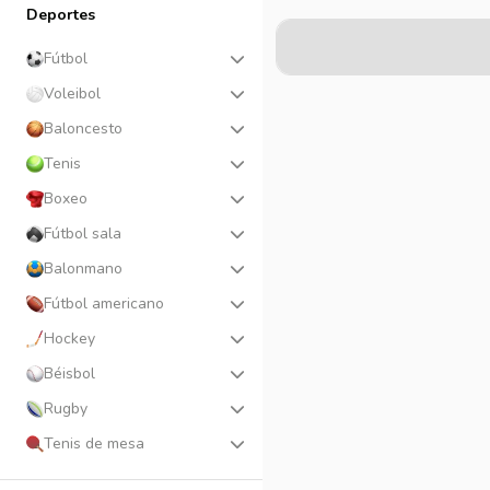
Deportes
Fútbol
Voleibol
Baloncesto
Tenis
Boxeo
Fútbol sala
Balonmano
Fútbol americano
Hockey
Béisbol
Rugby
Tenis de mesa