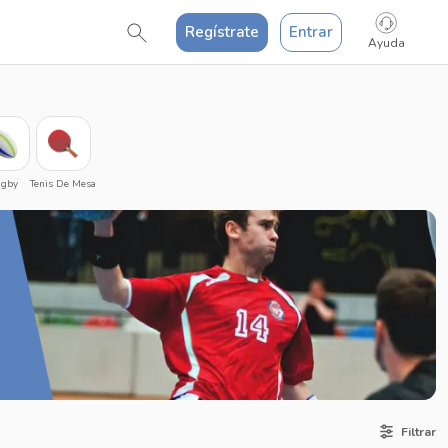
Regístrate
Entrar
Ayuda
gby
Tenis De Mesa
Filtrar