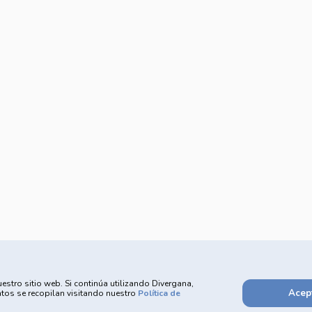
estro sitio web. Si continúa utilizando Divergana,
Acept
tos se recopilan visitando nuestro
Política de