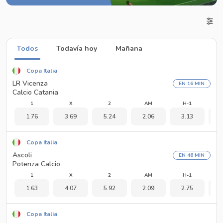
Todos
Todavía hoy
Mañana
Copa Italia
LR Vicenza
EN 16 MIN
Calcio Catania
1
X
2
AM
H-1
1.76
3.69
5.24
2.06
3.13
1
Copa Italia
Ascoli
EN 46 MIN
Potenza Calcio
1
X
2
AM
H-1
1.63
4.07
5.92
2.09
2.75
2
Copa Italia