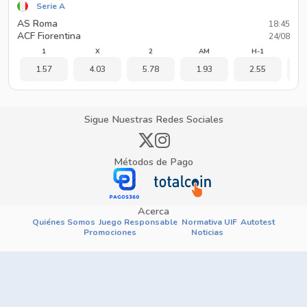
Serie A
AS Roma
18:45
ACF Fiorentina
24/08
1
X
2
AM
H-1
1.57
4.03
5.78
1.93
2.55
1
Sigue Nuestras Redes Sociales
Métodos de Pago
Acerca
Quiénes Somos
Juego Responsable
Normativa UIF
Autotest
Promociones
Noticias
Institucional
Soporte
Cómo apostar
Política de
Privacidad
Términos y
Reglas y
Condiciones
Procedimientos