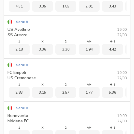
4.51
3.35
1.85
2.01
3.43
1
Serie B
US Avellino
19:00
SS Arezzo
22/08
1
X
2
AM
H-1
2.18
3.36
3.30
1.94
4.42
1
Serie B
FC Empoli
19:00
US Cremonese
22/08
1
X
2
AM
H-1
2.83
3.15
2.57
1.77
5.36
1
Serie B
Benevento
19:00
Módena FC
22/08
1
X
2
AM
H-1