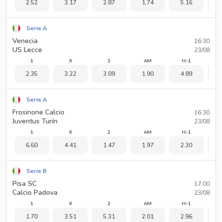
2.52
3.17
2.87
1.74
5.16
1
Serie A
Venecia
16:30
US Lecce
23/08
1
X
2
AM
H-1
2.35
3.22
3.09
1.90
4.89
1
Serie A
Frosinone Calcio
16:30
Juventus Turín
23/08
1
X
2
AM
H-1
6.60
4.41
1.47
1.97
2.30
1
Serie B
Pisa SC
17:00
Calcio Padova
23/08
1
X
2
AM
H-1
1.70
3.51
5.31
2.01
2.96
1