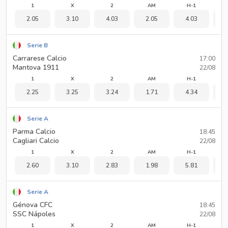
1
X
2
AM
H-1
2.05
3.10
4.03
2.05
4.03
1
Serie B
Carrarese Calcio
17:00
Mantova 1911
22/08
1
X
2
AM
H-1
2.25
3.25
3.24
1.71
4.34
1
Serie A
Parma Calcio
18:45
Cagliari Calcio
22/08
1
X
2
AM
H-1
2.60
3.10
2.83
1.98
5.81
1
Serie A
Génova CFC
18:45
SSC Nápoles
22/08
1
X
2
AM
H-1