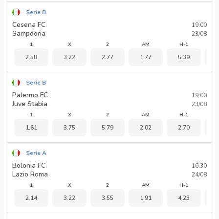
Serie B
Cesena FC
19:00
Sampdoria
23/08
1
X
2
AM
H-1
2.58
3.22
2.77
1.77
5.39
1
Serie B
Palermo FC
19:00
Juve Stabia
23/08
1
X
2
AM
H-1
1.61
3.75
5.79
2.02
2.70
1
Serie A
Bolonia FC
16:30
Lazio Roma
24/08
1
X
2
AM
H-1
2.14
3.22
3.55
1.91
4.23
1