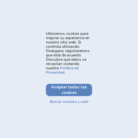
Prohibido el registro y las apuestas a menores de 18
años
Utilizamos cookies para
mejorar su experiencia en
nuestro sitio web. Si
El juego está prohibido a menores de 18 años, ofrece riesgo de
continúa utilizando
grandes pérdidas financieras y en exceso pueden causar riesgos
Divergana, registraremos
a la salud. Vea nuestra página de Juego Responsable para más
que está de acuerdo.
Descubra qué datos se
detalles y las herramientas disponibles. Juega con
recopilan visitando
responsabilidad: www.gamblersanonymous.org
nuestro
Política de
Privacidad
.
Aceptar todas las
cookies
Borrar cookies y salir
Powered by