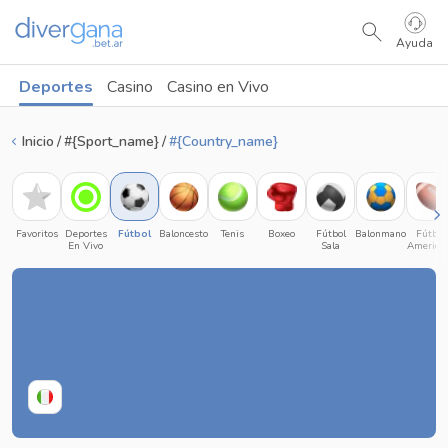
Ayuda
Deportes
Casino
Casino en Vivo
Inicio
#{sport_name}
#{country_name}
Favoritos
Deportes
Fútbol
Baloncesto
Tenis
Boxeo
Fútbol
Balonmano
Fútbol
En Vivo
Sala
America