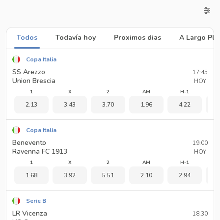
Todos
Todavía hoy
Proximos dias
A Largo Pla
Copa Italia
SS Arezzo
17:45
Union Brescia
HOY
1
X
2
AM
H-1
2.13
3.43
3.70
1.96
4.22
1
Copa Italia
Benevento
19:00
Ravenna FC 1913
HOY
1
X
2
AM
H-1
1.68
3.92
5.51
2.10
2.94
1
Serie B
LR Vicenza
18:30