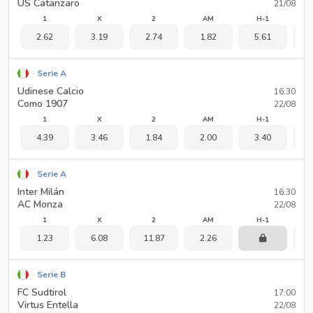
US Catanzaro
21/08
1
X
2
AM
H-1
2.62
3.19
2.74
1.82
5.61
1
Serie A
Udinese Calcio
16:30
Como 1907
22/08
1
X
2
AM
H-1
4.39
3.46
1.84
2.00
3.40
1
Serie A
Inter Milán
16:30
AC Monza
22/08
1
X
2
AM
H-1
1.23
6.08
11.87
2.26
1
Serie B
FC Sudtirol
17:00
Virtus Entella
22/08