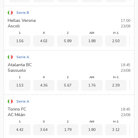
Serie B
Hellas Verona
17:00
Ascoli
23/08
1
X
2
AM
H-1
1.56
4.02
5.89
1.88
2.50
1
Serie A
Atalanta BC
18:45
Sassuolo
23/08
1
X
2
AM
H-1
1.53
4.36
5.67
1.76
2.39
1
Serie A
Torino FC
18:45
AC Milán
23/08
1
X
2
AM
H-1
4.42
3.64
1.79
1.80
3.12
1