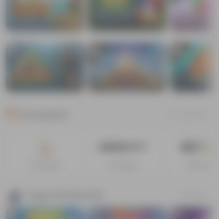
Proveedores
27 Proveedores
447 Juegos
131 Juegos
196 Juegos
Juegos de Explosión
25 juegos