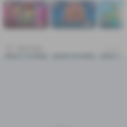
Video Poker
20 juegos