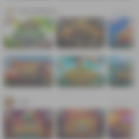
Líneas Múltiples
282 juegos
Slots
633 juegos