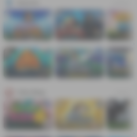
Deportes
35 juegos
Vídeo Bingo
7 juegos