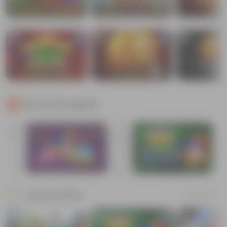
Top 10 más jugados
Drops & Wins
47 juegos