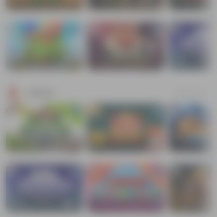
Jackpot
188 juegos