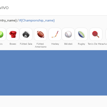
VIVO
ntry_name}
#{championship_name}
nis
Boxeo
Fútbol Sala
Fútbol 
Hockey
Béisbol
Rugby
Tenis De Mesa
Au
Americano