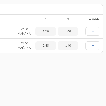
1
2
+ Odds
22:30
5.26
1.08
MAÑANA
23:00
2.46
1.40
MAÑANA