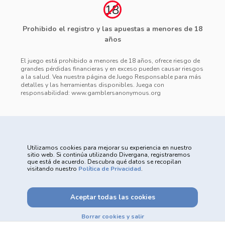
Prohibido el registro y las apuestas a menores de 18
años
El juego está prohibido a menores de 18 años, ofrece riesgo de
grandes pérdidas financieras y en exceso pueden causar riesgos
a la salud. Vea nuestra página de Juego Responsable para más
detalles y las herramientas disponibles. Juega con
responsabilidad: www.gamblersanonymous.org
Utilizamos cookies para mejorar su experiencia en nuestro
sitio web. Si continúa utilizando Divergana, registraremos
que está de acuerdo. Descubra qué datos se recopilan
Powered by
visitando nuestro
Política de Privacidad
.
Aceptar todas las cookies
Borrar cookies y salir