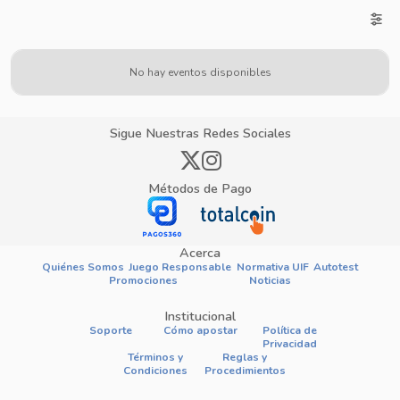
No hay eventos disponibles
Sigue Nuestras Redes Sociales
Métodos de Pago
Acerca
Quiénes Somos
Juego Responsable
Normativa UIF
Autotest
Promociones
Noticias
Institucional
Soporte
Cómo apostar
Política de
Privacidad
Términos y
Reglas y
Condiciones
Procedimientos