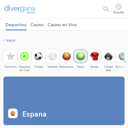
Ayuda
Deportes
Casino
Casino en Vivo
Inicio
Favoritos
Deportes
Fútbol
Voleibol
Baloncesto
Tenis
Boxeo
Fútbol
Balonma
En Vivo
Sala
Espana