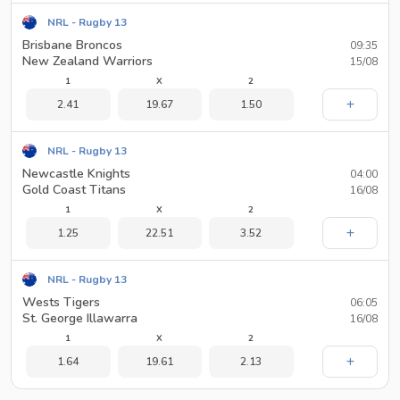
NRL - Rugby 13
Brisbane Broncos
09:35
New Zealand Warriors
15/08
1
X
2
2.41
19.67
1.50
NRL - Rugby 13
Newcastle Knights
04:00
Gold Coast Titans
16/08
1
X
2
1.25
22.51
3.52
NRL - Rugby 13
Wests Tigers
06:05
St. George Illawarra
16/08
1
X
2
1.64
19.61
2.13