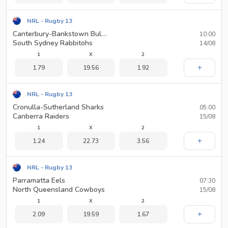
NRL - Rugby 13
Canterbury-Bankstown Bulldogs
10:00
South Sydney Rabbitohs
14/08
1
X
2
1.79
19.56
1.92
NRL - Rugby 13
Cronulla-Sutherland Sharks
05:00
Canberra Raiders
15/08
1
X
2
1.24
22.73
3.56
NRL - Rugby 13
Parramatta Eels
07:30
North Queensland Cowboys
15/08
1
X
2
2.09
19.59
1.67