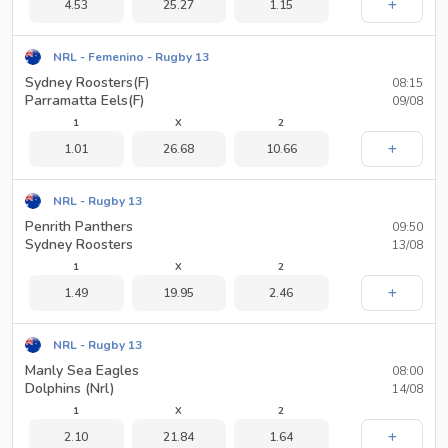
4.53
25.27
1.15
NRL - Femenino - Rugby 13
Sydney Roosters(F)
08:15
Parramatta Eels(F)
09/08
1
X
2
1.01
26.68
10.66
NRL - Rugby 13
Penrith Panthers
09:50
Sydney Roosters
13/08
1
X
2
1.49
19.95
2.46
NRL - Rugby 13
Manly Sea Eagles
08:00
Dolphins (Nrl)
14/08
1
X
2
2.10
21.84
1.64