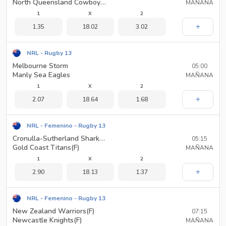
North Queensland Cowboys(F)
MAÑANA
1
X
2
1.35
18.02
3.02
NRL - Rugby 13
Melbourne Storm
05:00
Manly Sea Eagles
MAÑANA
1
X
2
2.07
18.64
1.68
NRL - Femenino - Rugby 13
Cronulla-Sutherland Sharks(F)
05:15
Gold Coast Titans(F)
MAÑANA
1
X
2
2.90
18.13
1.37
NRL - Femenino - Rugby 13
New Zealand Warriors(F)
07:15
Newcastle Knights(F)
MAÑANA