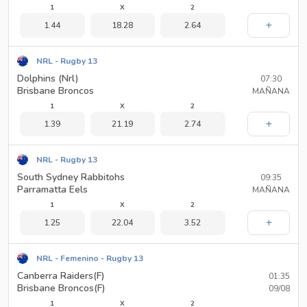
1
X
2
1.44
18.28
2.64
NRL - Rugby 13
Dolphins (Nrl)
07:30
Brisbane Broncos
MAÑANA
1
X
2
1.39
21.19
2.74
NRL - Rugby 13
South Sydney Rabbitohs
09:35
Parramatta Eels
MAÑANA
1
X
2
1.25
22.04
3.52
NRL - Femenino - Rugby 13
Canberra Raiders(F)
01:35
Brisbane Broncos(F)
09/08
1
X
2