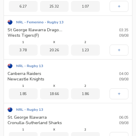
6.27
25.32
1.07
NRL - Femenino - Rugby 13
St George Illawarra Dragons(F)
03:35
Wests Tigers(F)
09/08
1
X
2
3.78
20.26
1.23
NRL - Rugby 13
Canberra Raiders
04:00
Newcastle Knights
09/08
1
X
2
1.85
18.66
1.86
NRL - Rugby 13
St. George Illawarra
06:05
Cronulla-Sutherland Sharks
09/08
1
X
2