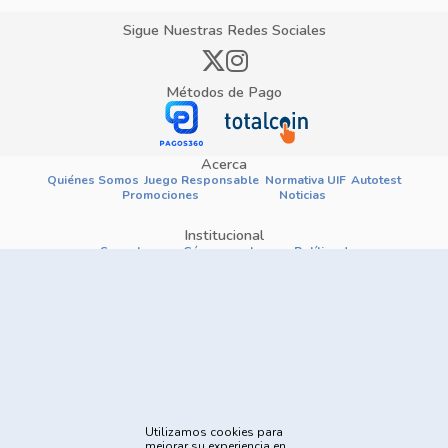
Sigue Nuestras Redes Sociales
Métodos de Pago
Acerca
Quiénes Somos
Juego Responsable
Normativa UIF
Autotest
Promociones
Noticias
Institucional
Soporte
Cómo apostar
Política de
Privacidad
Términos y
Reglas y
Condiciones
Procedimientos
Prohibido el registro y las apuestas a menores de 18
años
Utilizamos cookies para
mejorar su experiencia en