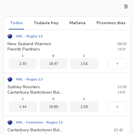
Todos
Todavía hoy
Mañana
Proximos dias
NRL - Rugby 13
New Zealand Warriors
08:00
Penrith Panthers
HOY
1
X
2
2.30
18.47
1.56
NRL - Rugby 13
Sydney Roosters
10:00
Canterbury-Bankstown Bulldogs
HOY
1
X
2
1.44
19.80
2.58
NRL - Femenino - Rugby 13
Canterbury-Bankstown Bulldogs(F)
02:45