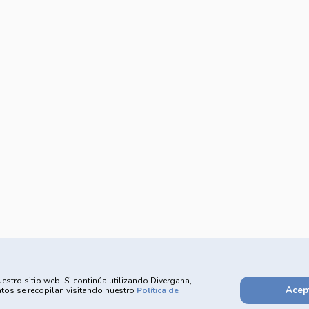
estro sitio web. Si continúa utilizando Divergana,
Acept
tos se recopilan visitando nuestro
Política de