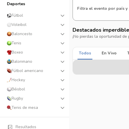
Deportes
Filtra el evento por país 
Fútbol
Voleibol
Destacados imperdibl
Baloncesto
¡No pierdas la oportunidad de 
Tenis
Boxeo
Todos
En Vivo
Balonmano
Fútbol americano
Hockey
Béisbol
Rugby
Tenis de mesa
Resultados