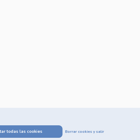
ar todas las cookies
Borrar cookies y salir