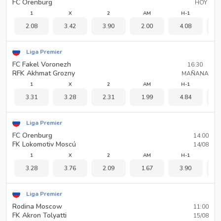
FC Orenburg
HOY
1
X
2
AM
H-1
2.08
3.42
3.90
2.00
4.08
1
Liga Premier
FC Fakel Voronezh
16:30
RFK Akhmat Grozny
MAÑANA
1
X
2
AM
H-1
3.31
3.28
2.31
1.99
4.84
1
Liga Premier
FC Orenburg
14:00
FK Lokomotiv Moscú
14/08
1
X
2
AM
H-1
3.28
3.76
2.09
1.67
3.90
1
Liga Premier
Rodina Moscow
11:00
FK Akron Tolyatti
15/08