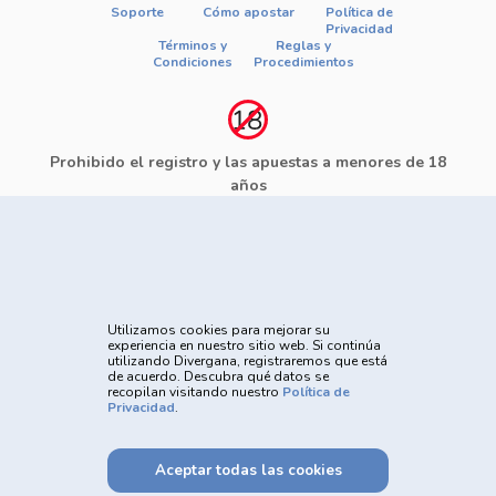
Soporte
Cómo apostar
Política de
Privacidad
Términos y
Reglas y
Condiciones
Procedimientos
Prohibido el registro y las apuestas a menores de 18
años
El juego está prohibido a menores de 18 años, ofrece riesgo de
grandes pérdidas financieras y en exceso pueden causar riesgos
a la salud. Vea nuestra página de Juego Responsable para más
detalles y las herramientas disponibles. Juega con
responsabilidad: www.gamblersanonymous.org
Utilizamos cookies para mejorar su
experiencia en nuestro sitio web. Si continúa
utilizando Divergana, registraremos que está
de acuerdo. Descubra qué datos se
recopilan visitando nuestro
Política de
Privacidad
.
Powered by
Aceptar todas las cookies