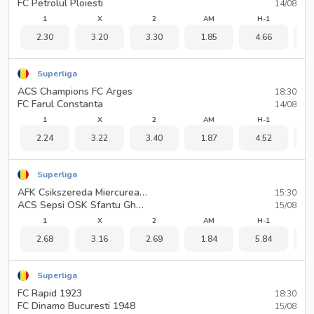
FC Petrolul Ploiesti
14/08
1
X
2
AM
H-1
2.30
3.20
3.30
1.85
4.66
1
Superliga
ACS Champions FC Arges
18:30
FC Farul Constanta
14/08
1
X
2
AM
H-1
2.24
3.22
3.40
1.87
4.52
1
Superliga
AFK Csikszereda Miercurea Ciuc
15:30
ACS Sepsi OSK Sfantu Gheorghe
15/08
1
X
2
AM
H-1
2.68
3.16
2.69
1.84
5.84
1
Superliga
FC Rapid 1923
18:30
FC Dinamo Bucuresti 1948
15/08