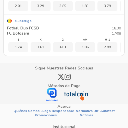
2.01
3.29
3.85
1.85
3.79
1
Superliga
Fotbal Club FCSB
18:30
FC Botosani
17/08
1
X
2
AM
H-1
1.74
3.61
4.81
1.86
2.99
1
Sigue Nuestras Redes Sociales
Métodos de Pago
Acerca
Quiénes Somos
Juego Responsable
Normativa UIF
Autotest
Promociones
Noticias
Institucional