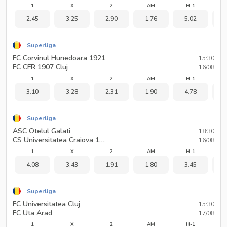
1
X
2
AM
H-1
2.45
3.25
2.90
1.76
5.02
1
Superliga
FC Corvinul Hunedoara 1921
15:30
FC CFR 1907 Cluj
16/08
1
X
2
AM
H-1
3.10
3.28
2.31
1.90
4.78
1
Superliga
ASC Otelul Galati
18:30
CS Universitatea Craiova 1948
16/08
1
X
2
AM
H-1
4.08
3.43
1.91
1.80
3.45
1
Superliga
FC Universitatea Cluj
15:30
FC Uta Arad
17/08
1
X
2
AM
H-1