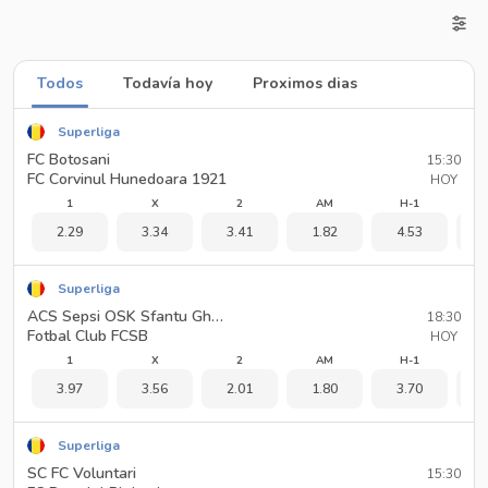
Todos
Todavía hoy
Proximos dias
Superliga
FC Botosani
15:30
FC Corvinul Hunedoara 1921
HOY
1
X
2
AM
H-1
2.29
3.34
3.41
1.82
4.53
1
Superliga
ACS Sepsi OSK Sfantu Gheorghe
18:30
Fotbal Club FCSB
HOY
1
X
2
AM
H-1
3.97
3.56
2.01
1.80
3.70
1
Superliga
SC FC Voluntari
15:30