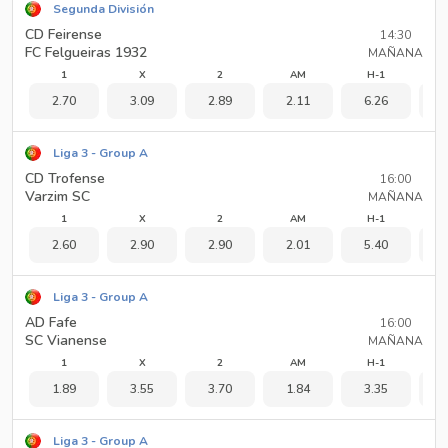
Segunda División
CD Feirense
14:30
FC Felgueiras 1932
MAÑANA
1
X
2
AM
H-1
2.70
3.09
2.89
2.11
6.26
1
Liga 3 - Group A
CD Trofense
16:00
Varzim SC
MAÑANA
1
X
2
AM
H-1
2.60
2.90
2.90
2.01
5.40
1
Liga 3 - Group A
AD Fafe
16:00
SC Vianense
MAÑANA
1
X
2
AM
H-1
1.89
3.55
3.70
1.84
3.35
1
Liga 3 - Group A