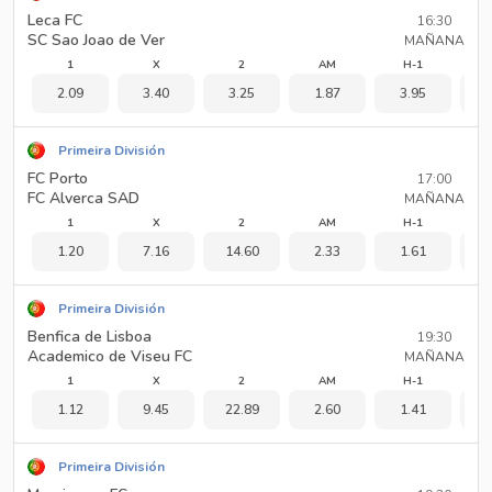
Leca FC
16:30
SC Sao Joao de Ver
MAÑANA
1
X
2
AM
H-1
2.09
3.40
3.25
1.87
3.95
1
Primeira División
FC Porto
17:00
FC Alverca SAD
MAÑANA
1
X
2
AM
H-1
1.20
7.16
14.60
2.33
1.61
2
Primeira División
Benfica de Lisboa
19:30
Academico de Viseu FC
MAÑANA
1
X
2
AM
H-1
1.12
9.45
22.89
2.60
1.41
2
Primeira División