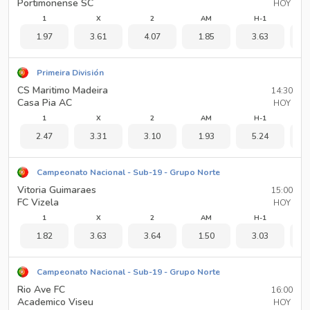
Portimonense SC
HOY
1
X
2
AM
H-1
1.97
3.61
4.07
1.85
3.63
1
Primeira División
CS Maritimo Madeira
14:30
Casa Pia AC
HOY
1
X
2
AM
H-1
2.47
3.31
3.10
1.93
5.24
1
Campeonato Nacional - Sub-19 - Grupo Norte
Vitoria Guimaraes
15:00
FC Vizela
HOY
1
X
2
AM
H-1
1.82
3.63
3.64
1.50
3.03
1
Campeonato Nacional - Sub-19 - Grupo Norte
Rio Ave FC
16:00
Academico Viseu
HOY