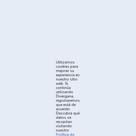
Sigue Nuestras Redes Sociales
Métodos de Pago
Acerca
Quiénes Somos
Juego Responsable
Normativa UIF
Autotest
Promociones
Noticias
Utilizamos
Institucional
cookies para
Soporte
Cómo apostar
Política de
mejorar su
experiencia en
Privacidad
nuestro sitio
Términos y
Reglas y
web. Si
Condiciones
Procedimientos
continúa
utilizando
Divergana,
registraremos
que está de
acuerdo.
Prohibido el registro y las apuestas a menores de 18
Descubra qué
datos se
años
recopilan
visitando
nuestro
El juego está prohibido a menores de 18 años, ofrece riesgo de
Política de