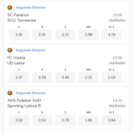
Segunda División
SC Farense
10:00
SCU Torreense
MAÑANA
1
X
2
AM
H-1
3.35
3.25
2.31
1.98
4.79
1
Segunda División
FC Vizela
13:00
UD Leiria
MAÑANA
1
X
2
AM
H-1
2.47
3.38
2.94
1.75
5.04
1
Segunda División
AVS Futebol SAD
14:30
Sporting Lisboa B
MAÑANA
1
X
2
AM
H-1
2.03
3.54
3.78
1.86
3.84
1