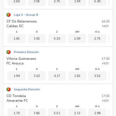
2.60
3.05
2.75
1.94
5.40
1
Liga 3 - Group B
CF Os Belenenses
16:30
Caldas SC
HOY
1
X
2
AM
H-1
1.65
3.65
5.20
2.09
2.75
2
Primeira División
Vitoria Guimaraes
17:00
FC Arouca
HOY
1
X
2
AM
H-1
1.94
3.63
4.17
1.82
3.52
1
Segunda División
CD Tondela
17:00
Amarante FC
HOY
1
X
2
AM
H-1
1.70
3.85
5.51
2.13
2.98
1