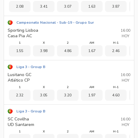
2.08
3.41
3.07
1.63
3.87
1
Campeonato Nacional - Sub-19 - Grupo Sur
Sporting Lisboa
16:00
Casa Pia AC
HOY
1
X
2
AM
H-1
1.55
3.98
4.86
1.67
2.46
1
Liga 3 - Group B
Lusitano GC
16:00
Atlético CP
HOY
1
X
2
AM
H-1
2.32
3.05
3.20
1.97
4.60
1
Liga 3 - Group B
SC Covilha
16:00
UD Santarem
HOY
1
X
2
AM
H-1