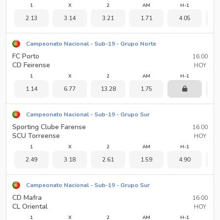
1
X
2
AM
H-1
2.13
3.14
3.21
1.71
4.05
1
Campeonato Nacional - Sub-19 - Grupo Norte
FC Porto
16:00
CD Feirense
HOY
1
X
2
AM
H-1
1.14
6.77
13.28
1.75
3
Campeonato Nacional - Sub-19 - Grupo Sur
Sporting Clube Farense
16:00
SCU Torreense
HOY
1
X
2
AM
H-1
2.49
3.18
2.61
1.59
4.90
1
Campeonato Nacional - Sub-19 - Grupo Sur
CD Mafra
16:00
CL Oriental
HOY
1
X
2
AM
H-1