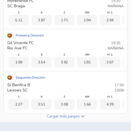
Moreirense FC
19:30
SC Braga
MAÑANA
1
X
2
AM
H-1
5.11
3.87
1.71
1.94
2.94
1
Primeira División
Gil Vicente FC
19:30
Rio Ave FC
MAÑANA
1
X
2
AM
H-1
1.99
3.54
3.92
1.81
3.67
1
Segunda División
Sl Benfica B
17:00
Leixoes SC
10/08
1
X
2
AM
H-1
2.27
3.51
3.08
1.66
4.39
1
Cargar más juegos