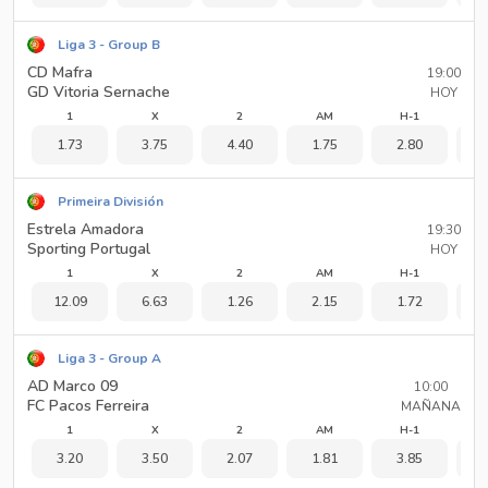
Liga 3 - Group B
CD Mafra
19:00
GD Vitoria Sernache
HOY
1
X
2
AM
H-1
1.73
3.75
4.40
1.75
2.80
2
Primeira División
Estrela Amadora
19:30
Sporting Portugal
HOY
1
X
2
AM
H-1
12.09
6.63
1.26
2.15
1.72
3
Liga 3 - Group A
AD Marco 09
10:00
FC Pacos Ferreira
MAÑANA
1
X
2
AM
H-1
3.20
3.50
2.07
1.81
3.85
1