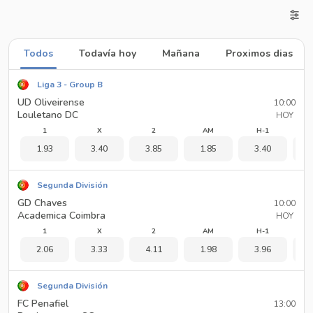
Todos
Todavía hoy
Mañana
Proximos dias
Liga 3 - Group B
UD Oliveirense
10:00
Louletano DC
HOY
1
X
2
AM
H-1
1.93
3.40
3.85
1.85
3.40
1
Segunda División
GD Chaves
10:00
Academica Coimbra
HOY
1
X
2
AM
H-1
2.06
3.33
4.11
1.98
3.96
1
Segunda División
FC Penafiel
13:00