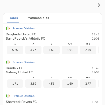
Todos
Proximos dias
Premier Division
Drogheda United FC
18:45
Saint Patrick´s Athletic FC
21/08
1
X
2
AM
H-1
5.26
3.77
1.65
1.91
2.79
1
Premier Division
Dundalk FC
18:45
Galway United FC
21/08
1
X
2
AM
H-1
1.71
3.89
4.56
1.60
2.77
1
Premier Division
Shamrock Rovers FC
19:00