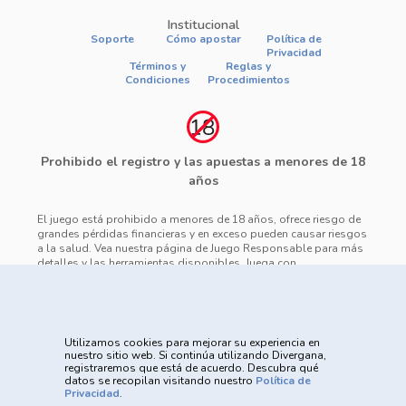
Institucional
Soporte
Cómo apostar
Política de
Privacidad
Términos y
Reglas y
Condiciones
Procedimientos
Prohibido el registro y las apuestas a menores de 18
años
El juego está prohibido a menores de 18 años, ofrece riesgo de
grandes pérdidas financieras y en exceso pueden causar riesgos
a la salud. Vea nuestra página de Juego Responsable para más
detalles y las herramientas disponibles. Juega con
responsabilidad: www.gamblersanonymous.org
Utilizamos cookies para mejorar su experiencia en
nuestro sitio web. Si continúa utilizando Divergana,
registraremos que está de acuerdo. Descubra qué
datos se recopilan visitando nuestro
Política de
Privacidad
.