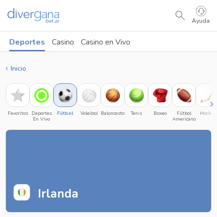
Ayuda
Deportes
Casino
Casino en Vivo
Inicio
Favoritos
Deportes
Fútbol
Voleibol
Baloncesto
Tenis
Boxeo
Fútbol
Hockey
En Vivo
Americano
Irlanda