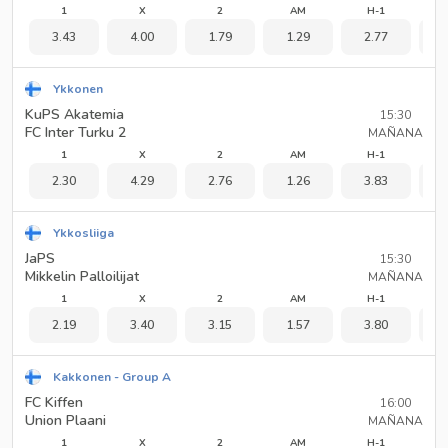
1
X
2
AM
H-1
3.43
4.00
1.79
1.29
2.77
1
Ykkonen
KuPS Akatemia
15:30
FC Inter Turku 2
MAÑANA
1
X
2
AM
H-1
2.30
4.29
2.76
1.26
3.83
1
Ykkosliiga
JaPS
15:30
Mikkelin Palloilijat
MAÑANA
1
X
2
AM
H-1
2.19
3.40
3.15
1.57
3.80
1
Kakkonen - Group A
FC Kiffen
16:00
Union Plaani
MAÑANA
1
X
2
AM
H-1