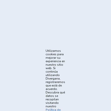
Sigue Nuestras Redes Sociales
Métodos de Pago
Acerca
Quiénes Somos
Juego Responsable
Normativa UIF
Autotest
Promociones
Noticias
Utilizamos
Institucional
cookies para
Soporte
Cómo apostar
Política de
mejorar su
experiencia en
Privacidad
nuestro sitio
Términos y
Reglas y
web. Si
Condiciones
Procedimientos
continúa
utilizando
Divergana,
registraremos
que está de
acuerdo.
Prohibido el registro y las apuestas a menores de 18
Descubra qué
datos se
años
recopilan
visitando
nuestro
El juego está prohibido a menores de 18 años, ofrece riesgo de
Política de