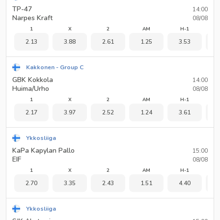
TP-47
14:00
Narpes Kraft
08/08
1
X
2
AM
H-1
2.13
3.88
2.61
1.25
3.53
1
Kakkonen - Group C
GBK Kokkola
14:00
Huima/Urho
08/08
1
X
2
AM
H-1
2.17
3.97
2.52
1.24
3.61
1
Ykkosliiga
KaPa Kapylan Pallo
15:00
EIF
08/08
1
X
2
AM
H-1
2.70
3.35
2.43
1.51
4.40
1
Ykkosliiga