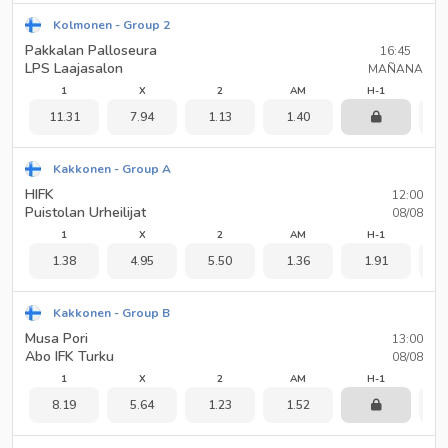
Kolmonen - Group 2
Pakkalan Palloseura
16:45
LPS Laajasalon
MAÑANA
1
X
2
AM
H-1
11.31
7.94
1.13
1.40
3
Kakkonen - Group A
HIFK
12:00
Puistolan Urheilijat
08/08
1
X
2
AM
H-1
1.38
4.95
5.50
1.36
1.91
2
Kakkonen - Group B
Musa Pori
13:00
Abo IFK Turku
08/08
1
X
2
AM
H-1
8.19
5.64
1.23
1.52
2