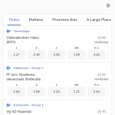
Todos
Mañana
Proximos dias
A Largo Plazo
Ykkosliiga
Valkeakosken Haka
15:00
JIPPO
MAÑANA
1
X
2
AM
H-1
2.27
3.40
3.00
1.69
4.20
1
Kakkonen - Group C
FF Jaro Akademia
15:30
Jakobstads Bollklubb
MAÑANA
1
X
2
AM
H-1
2.66
3.69
2.20
1.25
3.64
1
Kolmonen - Group 1
Vg-62 Naantali
15:30