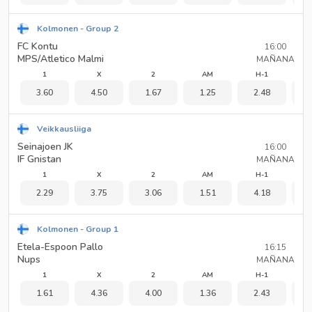
Kolmonen - Group 2
FC Kontu
16:00
MPS/Atletico Malmi
MAÑANA
1
X
2
AM
H-1
3.60
4.50
1.67
1.25
2.48
1
Veikkausliiga
Seinajoen JK
16:00
IF Gnistan
MAÑANA
1
X
2
AM
H-1
2.29
3.75
3.06
1.51
4.18
1
Kolmonen - Group 1
Etela-Espoon Pallo
16:15
Nups
MAÑANA
1
X
2
AM
H-1
1.61
4.36
4.00
1.36
2.43
1