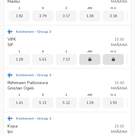
Masku
MAÑANA
1
X
2
AM
H-1
1.92
3.79
3.17
1.38
3.18
1
Kolmonen - Group 3
VIFK
15:30
SIF
MAÑANA
1
X
2
AM
H-1
1.28
5.61
7.23
2
Kolmonen - Group 3
Riihimaen Palloseura
15:30
Gnistan Ogeli
MAÑANA
1
X
2
AM
H-1
1.41
5.13
5.12
1.29
1.93
2
Kolmonen - Group 3
Kopa
15:30
Ips
MAÑANA