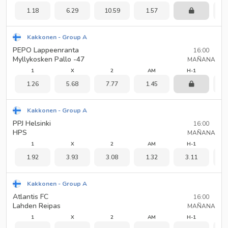
1.18
6.29
10.59
1.57
2
Kakkonen - Group A
PEPO Lappeenranta
16:00
Myllykosken Pallo -47
MAÑANA
1
X
2
AM
H-1
1.26
5.68
7.77
1.45
2
Kakkonen - Group A
PPJ Helsinki
16:00
HPS
MAÑANA
1
X
2
AM
H-1
1.92
3.93
3.08
1.32
3.11
1
Kakkonen - Group A
Atlantis FC
16:00
Lahden Reipas
MAÑANA
1
X
2
AM
H-1