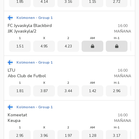
1.85
4.14
3.16
1.15
2.72
1
Kolmonen - Group 1
FC Jyvaskyla Blackbird
16:00
JJK Jyvaskyla/2
MAÑANA
1
X
2
AM
H-1
1.51
4.95
4.23
1
Kolmonen - Group 1
LTU
16:00
Abo Club de Futbol
MAÑANA
1
X
2
AM
H-1
1.81
3.87
3.44
1.42
2.96
1
Kolmonen - Group 1
Komeetat
16:00
Keupa
MAÑANA
1
X
2
AM
H-1
2.95
3.96
1.97
1.28
3.17
1