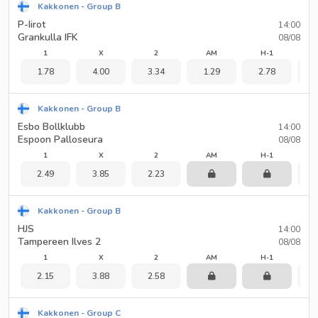
Kakkonen - Group B
P-Iirot
14:00
Grankulla IFK
08/08
1
X
2
AM
H-1
1.78
4.00
3.34
1.29
2.78
1
Kakkonen - Group B
Esbo Bollklubb
14:00
Espoon Palloseura
08/08
1
X
2
AM
H-1
2.49
3.85
2.23
1
Kakkonen - Group B
HJS
14:00
Tampereen Ilves 2
08/08
1
X
2
AM
H-1
2.15
3.88
2.58
1
Kakkonen - Group C