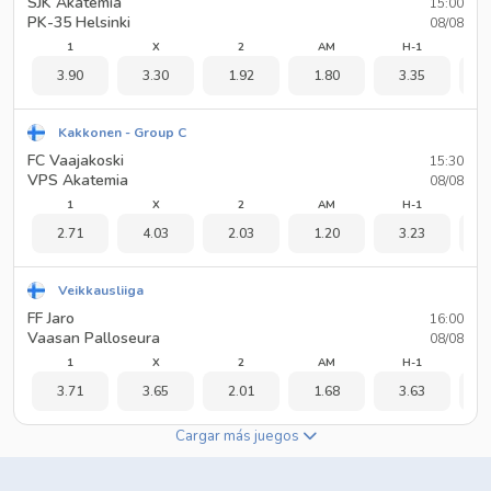
SJK Akatemia
15:00
PK-35 Helsinki
08/08
1
X
2
AM
H-1
3.90
3.30
1.92
1.80
3.35
1
Kakkonen - Group C
FC Vaajakoski
15:30
VPS Akatemia
08/08
1
X
2
AM
H-1
2.71
4.03
2.03
1.20
3.23
1
Veikkausliiga
FF Jaro
16:00
Vaasan Palloseura
08/08
1
X
2
AM
H-1
3.71
3.65
2.01
1.68
3.63
1
Cargar más juegos