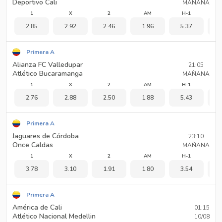
Deportivo Cali
MAÑANA
1
X
2
AM
H-1
2.85
2.92
2.46
1.96
5.37
1
Primera A
Alianza FC Valledupar
21:05
Atlético Bucaramanga
MAÑANA
1
X
2
AM
H-1
2.76
2.88
2.50
1.88
5.43
1
Primera A
Jaguares de Córdoba
23:10
Once Caldas
MAÑANA
1
X
2
AM
H-1
3.78
3.10
1.91
1.80
3.54
1
Primera A
América de Cali
01:15
Atlético Nacional Medellin
10/08