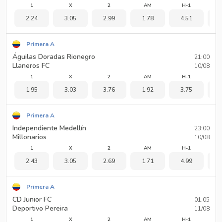
1
X
2
AM
H-1
2.24
3.05
2.99
1.78
4.51
1
Primera A
Águilas Doradas Rionegro
21:00
Llaneros FC
10/08
1
X
2
AM
H-1
1.95
3.03
3.76
1.92
3.75
1
Primera A
Independiente Medellín
23:00
Millonarios
10/08
1
X
2
AM
H-1
2.43
3.05
2.69
1.71
4.99
1
Primera A
CD Junior FC
01:05
Deportivo Pereira
11/08
1
X
2
AM
H-1