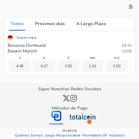
Todos
Proximos dias
A Largo Plazo
Supercopa
Borussia Dortmund
18:30
Bayern Múnich
22/08
1
X
2
AM
H-1
4.45
4.37
1.65
1.41
2.50
1
Sigue Nuestras Redes Sociales
Métodos de Pago
Acerca
Quiénes Somos
Juego Responsable
Normativa UIF
Autotest