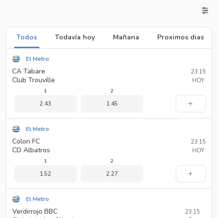
Todos
Todavía hoy
Mañana
Proximos dias
El Metro
CA Tabare
23:15
Club Trouville
HOY
1
2
2.43
1.45
El Metro
Colon FC
23:15
CD Albatros
HOY
1
2
1.52
2.27
El Metro
Verdirrojo BBC
23:15