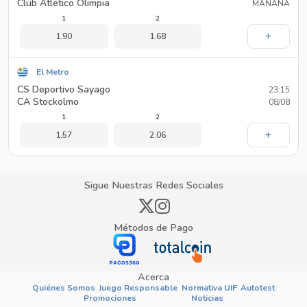
Club Atletico Olimpia
MAÑANA
1
2
1.90
1.68
El Metro
CS Deportivo Sayago
23:15
CA Stockolmo
08/08
1
2
1.57
2.06
Sigue Nuestras Redes Sociales
Métodos de Pago
Acerca
Quiénes Somos
Juego Responsable
Normativa UIF
Autotest
Promociones
Noticias