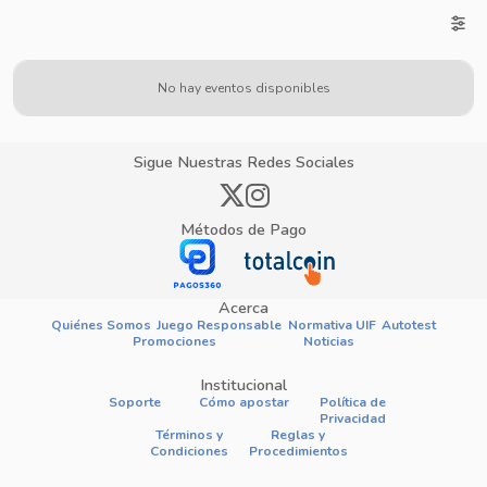
No hay eventos disponibles
Sigue Nuestras Redes Sociales
Métodos de Pago
Acerca
Quiénes Somos
Juego Responsable
Normativa UIF
Autotest
Promociones
Noticias
Institucional
Soporte
Cómo apostar
Política de
Privacidad
Términos y
Reglas y
Condiciones
Procedimientos