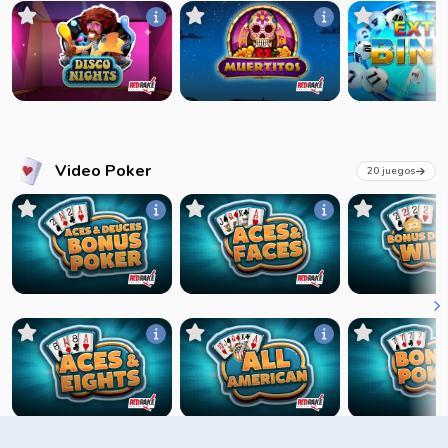
Video Poker
20 juegos