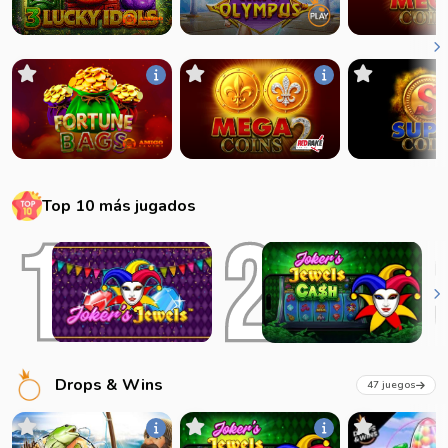
Top 10 más jugados
Drops & Wins
47 juegos