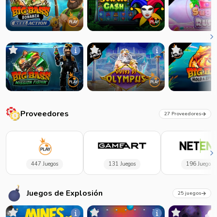
Proveedores
27 Proveedores
447 Juegos
131 Juegos
196 Juegos
Juegos de Explosión
25 juegos