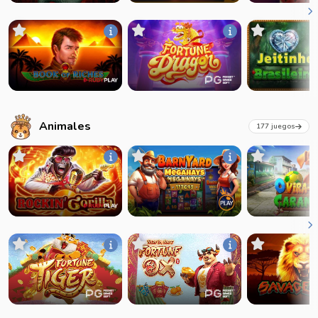
Animales
177 juegos