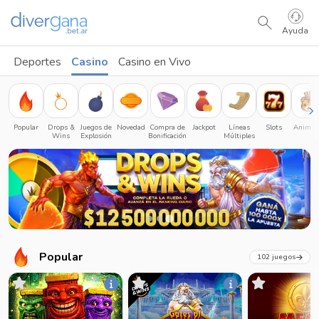
Ayuda
Deportes
Casino
Casino en Vivo
Popular
Drops &
Juegos de
Novedad
Compra de
Jackpot
Líneas
Slots
Animal
Wins
Explosión
Bonificación
Múltiples
Popular
102 juegos